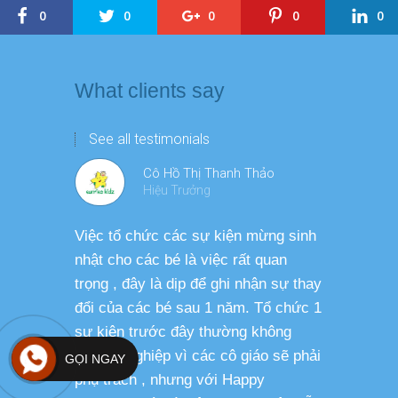
0
0
0
0
0
What clients say
See all testimonials
Cô Hồ Thị Thanh Thảo
Hiệu Trưởng
Việc tổ chức các sự kiện mừng sinh
Chương tr
nhật cho các bé là việc rất quan
thương ph
trọng , đây là dịp để ghi nhận sự thay
dàng thực
đổi của các bé sau 1 năm. Tổ chức 1
cho các b
sự kiện trước đây thường không
sức khỏe 
chuyên nghiệp vì các cô giáo sẽ phải
GỌI NGAY
phụ trách , nhưng với Happy