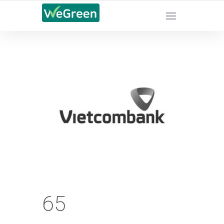
CHỨNG NHẬN SẢN PHẨM BỀN VỮNG
65