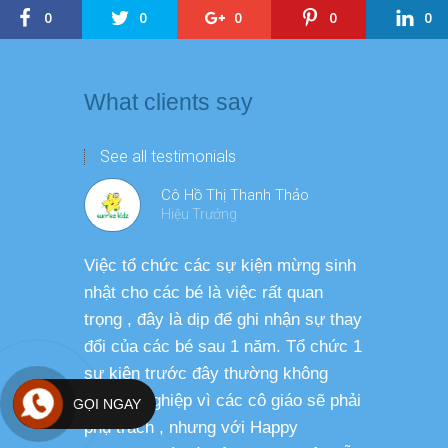
0
0
0
0
0
What clients say
See all testimonials
Cô Hồ Thị Thanh Thảo
Hiệu Trưởng
Việc tổ chức các sự kiện mừng sinh
Chương tr
nhật cho các bé là việc rất quan
thương ph
trọng , đây là dịp để ghi nhận sự thay
dàng thực
đổi của các bé sau 1 năm. Tổ chức 1
cho các b
sự kiện trước đây thường không
sức khỏe 
chuyên nghiệp vì các cô giáo sẽ phải
GỌI NGAY
phụ trách , nhưng với Happy