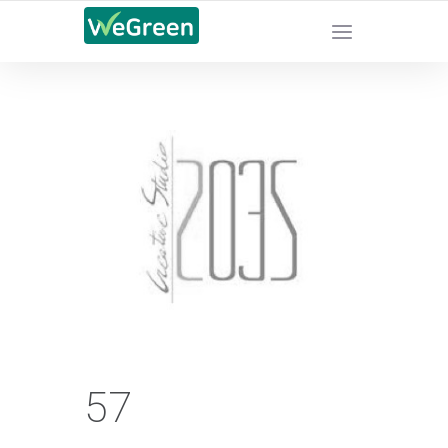
CHỨNG NHẬN SẢN PHẨM BỀN VỮNG
57