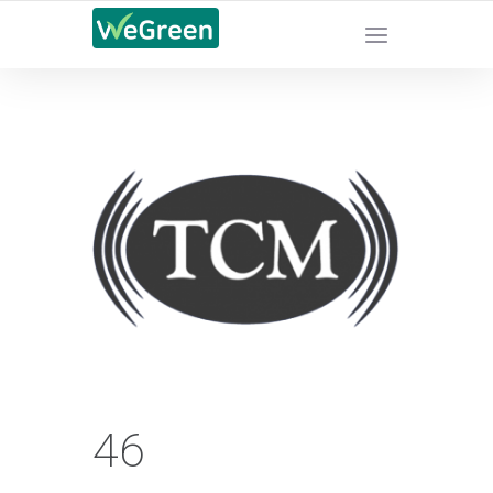
CHỨNG NHẬN SẢN PHẨM BỀN VỮNG
46