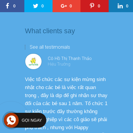
0
0
0
0
0
What clients say
See all testimonials
Cô Hồ Thị Thanh Thảo
Hiệu Trưởng
Việc tổ chức các sự kiện mừng sinh
Chương tr
nhật cho các bé là việc rất quan
thương ph
trọng , đây là dịp để ghi nhận sự thay
dàng thực
đổi của các bé sau 1 năm. Tổ chức 1
cho các b
sự kiện trước đây thường không
sức khỏe 
chuyên nghiệp vì các cô giáo sẽ phải
GỌI NGAY
phụ trách , nhưng với Happy