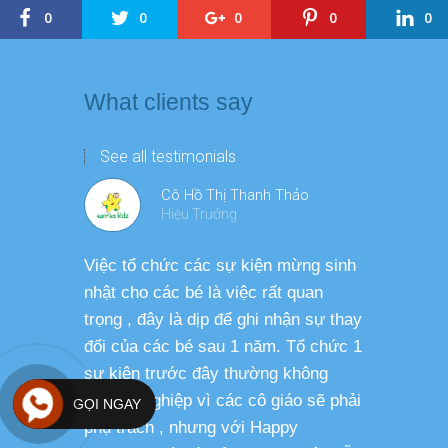
0
0
0
0
0
What clients say
See all testimonials
Cô Hồ Thị Thanh Thảo
Hiệu Trưởng
Việc tổ chức các sự kiện mừng sinh
Chương tr
nhật cho các bé là việc rất quan
thương ph
trọng , đây là dịp để ghi nhận sự thay
dàng thực
đổi của các bé sau 1 năm. Tổ chức 1
cho các b
sự kiện trước đây thường không
sức khỏe 
chuyên nghiệp vì các cô giáo sẽ phải
GỌI NGAY
phụ trách , nhưng với Happy