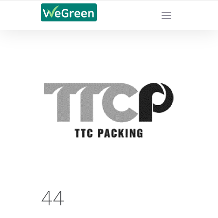
CHỨNG NHẬN SẢN PHẨM BỀN VỮNG
44