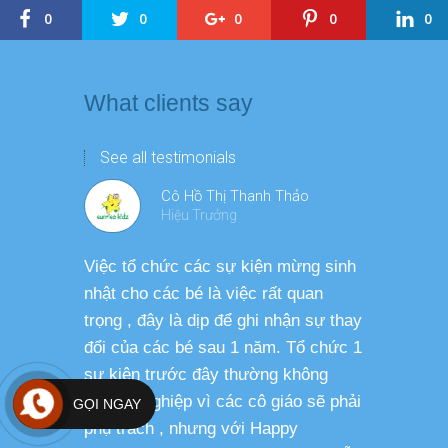
0
0
0
0
0
What clients say
See all testimonials
Cô Hồ Thị Thanh Thảo
Hiệu Trưởng
Việc tổ chức các sự kiện mừng sinh
Chương tr
nhật cho các bé là việc rất quan
thương ph
trọng , đây là dịp để ghi nhận sự thay
dàng thực
đổi của các bé sau 1 năm. Tổ chức 1
cho các b
sự kiện trước đây thường không
sức khỏe 
chuyên nghiệp vì các cô giáo sẽ phải
GỌI NGAY
phụ trách , nhưng với Happy