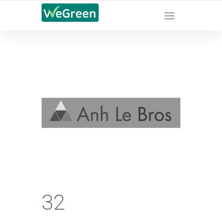
CHỨNG NHẬN SẢN PHẨM BỀN VỮNG
32