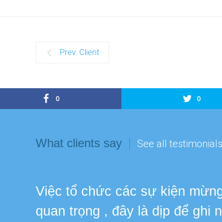
Prev. Client
0
0
What clients say
See all testimonial
Việc tổ chức các sự kiện mừng 
quan trọng , đây là dịp để ghi