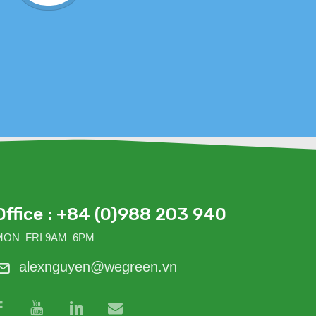
sức
Office : +84 (0)988 203 940
MON–FRI 9AM–6PM
alexnguyen@wegreen.vn