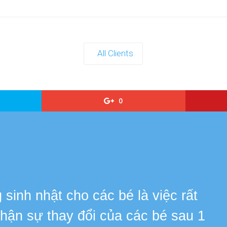
All Clients
0
s
sinh nhật cho các bé là việc rất
 nhận sự thay đổi của các bé sau 1