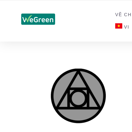
CHỨNG NHẬN SẢN PHẨM BỀN VỮNG
VỀ CH
VI