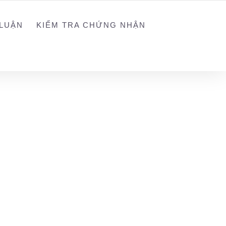
NGUYEN@WEGREEN.VN
SOCIAL NETWORK
LUẬN
KIỂM TRA CHỨNG NHẬN