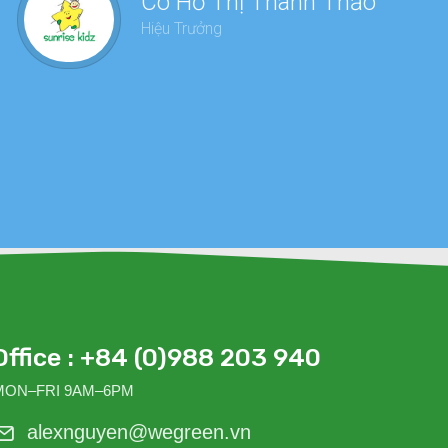
Cô Hồ Thị Thanh Thảo
dàn
Hiệu Trưởng
sức
Office : +84 (0)988 203 940
MON–FRI 9AM–6PM
alexnguyen@wegreen.vn