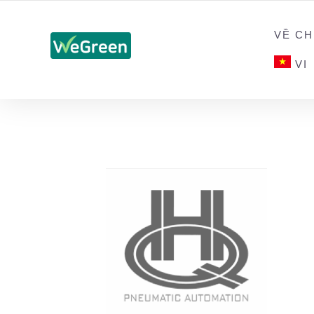
CHỨNG NHẬN SẢN PHẨM BỀN VỮNG
VỀ CH
VI