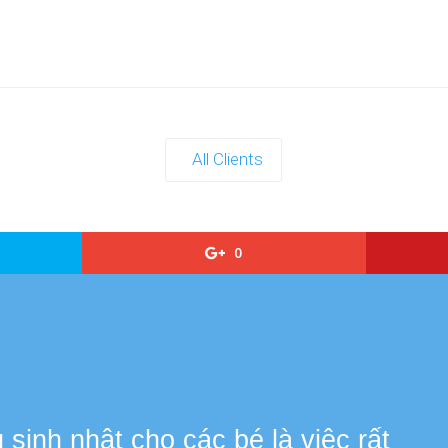
All Clients
0
s
sinh nhật cho các bé là việc rất