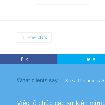
Prev. Client
0
0
What clients say
See all testimonial
Việc tổ chức các sự kiện mừng 