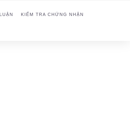
NGUYEN@WEGREEN.VN
SOCIAL NETWORK
LUẬN
KIỂM TRA CHỨNG NHẬN