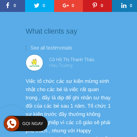
0
0
0
0
0
What clients say
See all testimonials
Cô Hồ Thị Thanh Thảo
Hiệu Trưởng
Việc tổ chức các sự kiện mừng sinh
Chương tr
nhật cho các bé là việc rất quan
thương ph
trọng , đây là dịp để ghi nhận sự thay
dàng thực
đổi của các bé sau 1 năm. Tổ chức 1
cho các b
sự kiện trước đây thường không
sức khỏe 
chuyên nghiệp vì các cô giáo sẽ phải
GỌI NGAY
phụ trách , nhưng với Happy