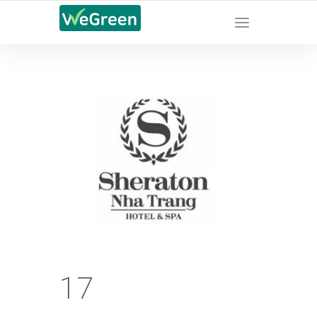
CHỨNG NHẬN SẢN PHẨM BỀN VỮNG
17