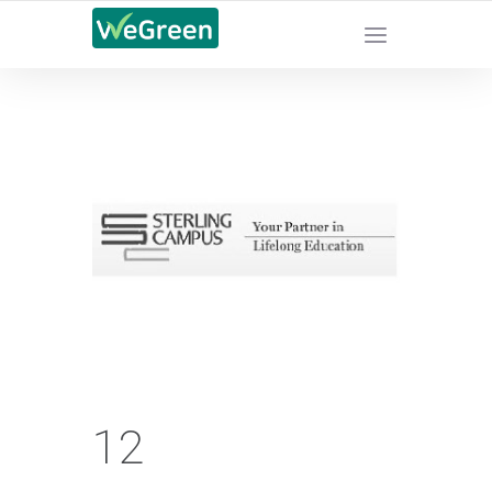
CHỨNG NHẬN SẢN PHẨM BỀN VỮNG
12