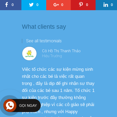
0
0
0
0
0
What clients say
See all testimonials
Cô Hồ Thị Thanh Thảo
Hiệu Trưởng
Việc tổ chức các sự kiện mừng sinh
Chương tr
nhật cho các bé là việc rất quan
thương ph
trọng , đây là dịp để ghi nhận sự thay
dàng thực
đổi của các bé sau 1 năm. Tổ chức 1
cho các b
sự kiện trước đây thường không
sức khỏe 
chuyên nghiệp vì các cô giáo sẽ phải
GỌI NGAY
phụ trách , nhưng với Happy