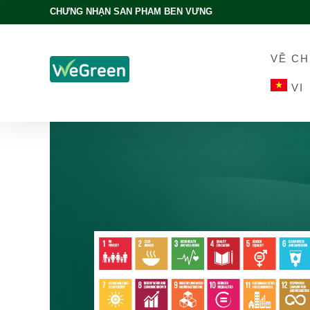
CHỨNG NHẬN SẢN PHẨM BỀN VỮNG
VỀ CH
VI