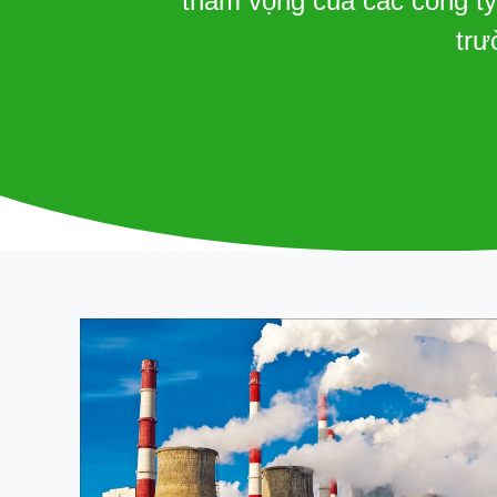
tham vọng của các công ty
trư