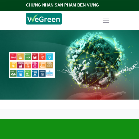
CHỨNG NHẬN SẢN PHẨM BỀN VỮNG