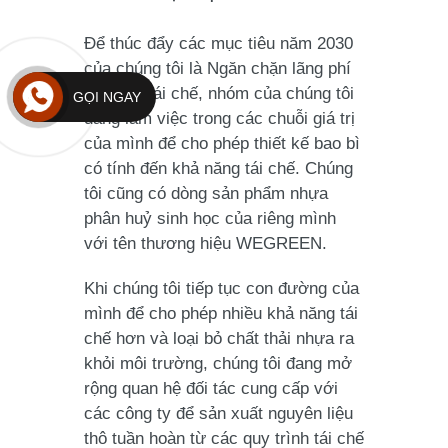
Để thúc đẩy các mục tiêu năm 2030
của chúng tôi là Ngăn chặn lãng phí
và vòng tái chế, nhóm của chúng tôi
GỌI NGAY
đang làm việc trong các chuỗi giá trị
của mình để cho phép thiết kế bao bì
có tính đến khả năng tái chế. Chúng
tôi cũng có dòng sản phẩm nhựa
phân huỷ sinh học của riêng mình
với tên thương hiệu WEGREEN.
Khi chúng tôi tiếp tục con đường của
mình để cho phép nhiều khả năng tái
chế hơn và loại bỏ chất thải nhựa ra
khỏi môi trường, chúng tôi đang mở
rộng quan hệ đối tác cung cấp với
các công ty để sản xuất nguyên liệu
thô tuần hoàn từ các quy trình tái chế